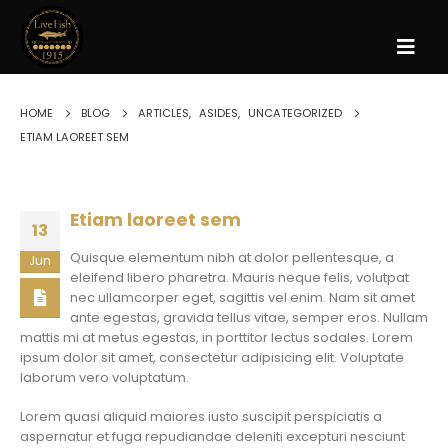
HOME
BLOG
ARTICLES
,
ASIDES
,
UNCATEGORIZED
ETIAM LAOREET SEM
Etiam laoreet sem
13
Quisque elementum nibh at dolor pellentesque, a
Jun
eleifend libero pharetra. Mauris neque felis, volutpat
nec ullamcorper eget, sagittis vel enim. Nam sit amet
ante egestas, gravida tellus vitae, semper eros. Nullam
mattis mi at metus egestas, in porttitor lectus sodales. Lorem
ipsum dolor sit amet, consectetur adipisicing elit. Voluptate
laborum vero voluptatum.
Lorem quasi aliquid maiores iusto suscipit perspiciatis a
aspernatur et fuga repudiandae deleniti excepturi nesciunt