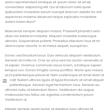
animi reprehenderit similique sit. ipsum dolor sit amet,
consectetur adipisicing elit. Qui at laborum nulla quae
quibusdam molestias earum suscipit dolorum debitis hic sint
asperiores maxime deserunt neque explicabo molestiae
autem totam illum?
Maecenas semper aliquam massa. Praesent pharetra sem
vitae nisi eleifend molestie. Aliquam molestie scelerisque
ultricies. Suspendisse potenti. Phasellus interdum risus at mi
ullamcorper lobortis. In et metus aliquet, suscipit leo.
Donec sed tincidunt lacus. Duis vehicula aliquam vestibulum.
Aenean at mollis mi. Cras ac urna sed nisi auctor venenatis ut
id sapien. Vivamus commodo lacus lorem, a tristique sapien
tempus non. Donec fringilla cursus porttitor. Morbi quis massa
id mi pellentesque placerat. Nam scelerisque sit amet diam id
blandit. Nullam ultrices ligula at ligula tincidunt, sit amet aliquet
mi pellentesque. Aenean eget fermentum risus. Aenean eu
ultricies nulla, id bibendum libero. Vestibulum dui augue,
malesuada nec tellus vel, egestas condimentum ipsum.
Vestibulum ut.
Integer semper quam turpis, id dapibus nunc ultrices at.