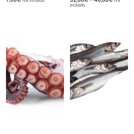
7,00
€
32,00
€
–
40,00
€
IVA incluido
IVA
incluido