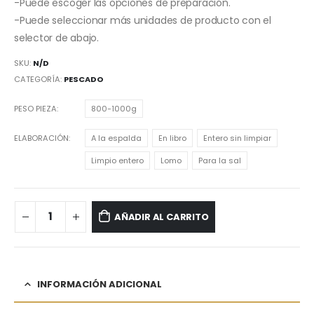
-Puede escoger las opciones de preparación.
-Puede seleccionar más unidades de producto con el
selector de abajo.
SKU:
N/D
CATEGORÍA:
PESCADO
PESO PIEZA
800-1000g
ELABORACIÓN
A la espalda
En libro
Entero sin limpiar
Limpio entero
Lomo
Para la sal
AÑADIR AL CARRITO
INFORMACIÓN ADICIONAL