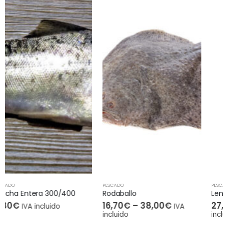
PESCADO
PESCADO
Rodaballo
Lenguado
16,70
€
–
38,00
€
27,00
€
–
32,00
€
IVA
IVA
incluido
incluido