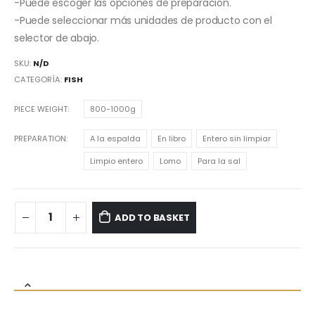
-Puede escoger las opciones de preparación.
-Puede seleccionar más unidades de producto con el
selector de abajo.
SKU:
N/D
CATEGORÍA:
FISH
PIECE WEIGHT
800-1000g
PREPARATION
A la espalda
En libro
Entero sin limpiar
Limpio entero
Lomo
Para la sal
ADD TO BASKET