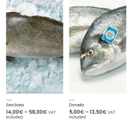
FISH
FISH
Sea bass
Dorada
14,00
€
–
58,00
€
5,00
€
–
13,50
€
VAT
VAT
included
included