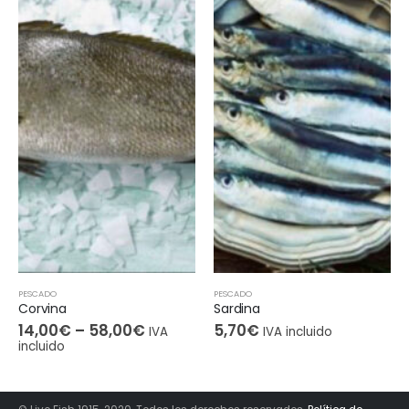
PESCADO
PESCADO
Sardina
Lubina
5,70
€
7,00
€
–
15,00
€
IVA incluido
IVA
incluido