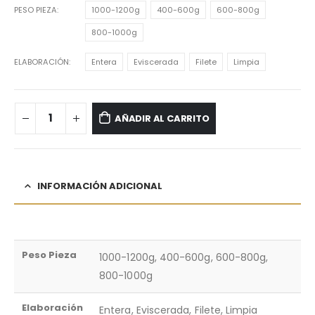
PESO PIEZA
1000-1200g
400-600g
600-800g
800-1000g
ELABORACIÓN
Entera
Eviscerada
Filete
Limpia
AÑADIR AL CARRITO
INFORMACIÓN ADICIONAL
Peso Pieza
1000-1200g, 400-600g, 600-800g,
800-1000g
Elaboración
Entera, Eviscerada, Filete, Limpia