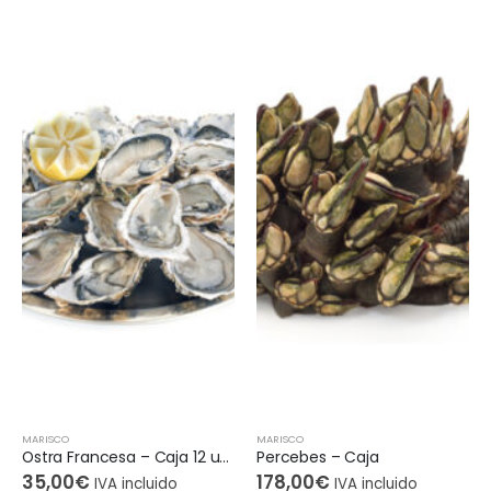
MARISCO
MARISCO
M
Ostra Francesa – Caja 12 uds
Percebes – Caja
C
35,00
€
178,00
€
1
IVA incluido
IVA incluido